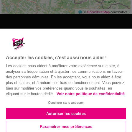
©
OpenStreetMap
contributors.
Les Restos du Cœur du 31
31200 Toulouse
Accepter les cookies, c'est aussi nous aider !
05.34.40.12.12
Les cookies nous aident à améliorer votre expérience sur le site, à
Nous contacter
analyser sa fréquentation et à ajuster nos communications en faveur
des personnes démunies. En les acceptant, vous nous aidez à être
plus efficaces, et à réduire nos frais de fonctionnement. Vous pouvez
bien sûr modifier vos préférences quand vous le souhaitez, en
cliquant sur le bouton dédié.
Voir notre politique de confidentialité
© Gaston Bergeret
Confidentialité
|
Accessibilité : non
Continuer sans accepter
conforme
|
Mentions légales
| 2016 ©
Autoriser les cookies
Paramétrer mes préférences