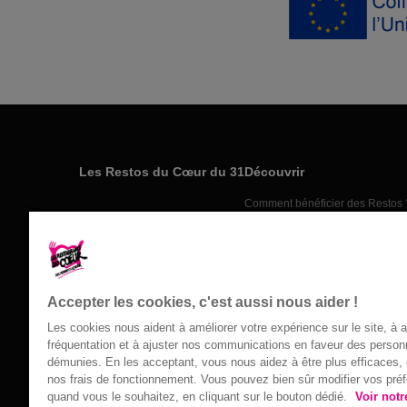
Les Restos du Cœur du 31
Découvrir
Comment bénéficier des Restos 
31200 Toulouse
Nos actions
05.34.40.12.12
Nos actus
Nos partenaires
Nous contacter
Accepter les cookies, c'est aussi nous aider !
Les cookies nous aident à améliorer votre expérience sur le site, à 
fréquentation et à ajuster nos communications en faveur des perso
démunies. En les acceptant, vous nous aidez à être plus efficaces, e
nos frais de fonctionnement. Vous pouvez bien sûr modifier vos pré
Confidentialité
|
Accessibilité : non conforme
|
Mentions légales
| 2
quand vous le souhaitez, en cliquant sur le bouton dédié.
Voir notr