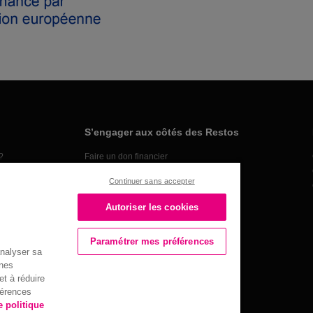
S’engager aux côtés des Restos
?
Faire un don financier
Organiser une collecte alimentaire
Continuer sans accepter
Faire un don en nature
Devenir bénévole
Autoriser les cookies
Devenir partenaire
Paramétrer mes préférences
analyser sa
nnes
t à réduire
férences
016 ©
e politique